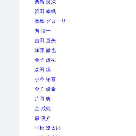
桑島 良汰
浜田 幸織
長島 グローリー
向 慎一
吉田 直矢
加藤 徹也
金子 雄祐
森田 凜
小谷 祐喜
金子 優希
片岡 爽
金 成純
森 俊介
平松 遼太郎