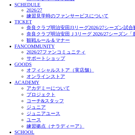
プロジェクト
SCHEDULE
コーチ&スタッフ
2026/27
練習見学時のファンサービスについて
ジュニア
TICKET
ジュニアユース
奈良クラブ明治安田J3リーグ2026/27シーズン試
ユース
奈良クラブ明治安田Ｊ3リーグ 2026/27シーズン
練習拠点（ナラディーア）
観戦ルール＆マナー
SCHOOL
FANCOMMUNITY
CLUB
2026/27ファンコミュニティ
2026/27 パートナー企業
サポートショップ
パートナー募集
GOODS
クラブ理念
オフィシャルストア（実店舗）
クラブ情報
オンラインストア
サステナビリティ
ACADEMY
Web制作支援
アカデミーについて
応援プロジェクト
プロジェクト
コーチ&スタッフ
ジュニア
ジュニアユース
ユース
練習拠点（ナラディーア）
SCHOOL