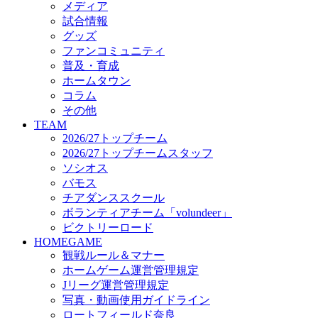
メディア
ビクトリーロード
試合情報
HOMEGAME
グッズ
観戦ルール＆マナー
ファンコミュニティ
ホームゲーム運営管理規定
普及・育成
Jリーグ運営管理規定
ホームタウン
写真・動画使用ガイドライン
コラム
ロートフィールド奈良
その他
SCHEDULE
TEAM
2026/27
2026/27トップチーム
練習見学時のファンサービスについて
2026/27トップチームスタッフ
TICKET
ソシオス
奈良クラブ明治安田J3リーグ2026/27シーズン試
バモス
奈良クラブ明治安田Ｊ3リーグ 2026/27シーズン
チアダンススクール
観戦ルール＆マナー
FANCOMMUNITY
ボランティアチーム「volundeer」
2026/27ファンコミュニティ
ビクトリーロード
サポートショップ
HOMEGAME
GOODS
観戦ルール＆マナー
オフィシャルストア（実店舗）
ホームゲーム運営管理規定
オンラインストア
Jリーグ運営管理規定
ACADEMY
写真・動画使用ガイドライン
アカデミーについて
ロートフィールド奈良