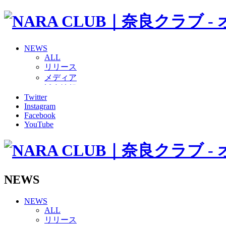
NEWS
ALL
リリース
メディア
試合情報
Twitter
グッズ
Instagram
ファンコミュニティ
Facebook
普及・育成
YouTube
ホームタウン
コラム
その他
TEAM
2026/27トップチーム
NEWS
2026/27トップチームスタッフ
ソシオス
NEWS
バモス
ALL
チアダンススクール
リリース
ボランティアチーム「volundeer」