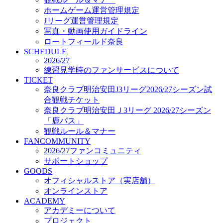
オフィシャルストア（実店舗）
ホームゲーム運営管理規定
オンラインストア
Jリーグ運営管理規定
ACADEMY
写真・動画使用ガイドライン
アカデミーについて
ロートフィールド奈良
プロジェクト
SCHEDULE
コーチ&スタッフ
2026/27
ジュニア
練習見学時のファンサービスについて
ジュニアユース
TICKET
奈良クラブ明治安田J3リーグ2026/27シーズン試
ユース
合観戦チケット
練習拠点（ナラディーア）
奈良クラブ明治安田Ｊ3リーグ 2026/27シーズン
SCHOOL
CLUB
「鹿パス」
2026/27 パートナー企業
観戦ルール＆マナー
パートナー募集
FANCOMMUNITY
クラブ理念
2026/27ファンコミュニティ
クラブ情報
サポートショップ
サステナビリティ
GOODS
オフィシャルストア（実店舗）
Web制作支援
オンラインストア
応援プロジェクト
ACADEMY
アカデミーについて
プロジェクト