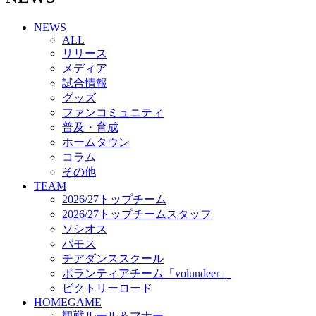
チアダンススクール
NEWS
ボランティアチーム「volundeer」
ALL
ビクトリーロード
リリース
HOMEGAME
メディア
観戦ルール＆マナー
試合情報
ホームゲーム運営管理規定
グッズ
Jリーグ運営管理規定
ファンコミュニティ
写真・動画使用ガイドライン
普及・育成
ロートフィールド奈良
ホームタウン
SCHEDULE
コラム
2026/27
練習見学時のファンサービスについて
その他
TICKET
TEAM
奈良クラブ明治安田J3リーグ2026/27シーズン試
2026/27トップチーム
合観戦チケット
2026/27トップチームスタッフ
奈良クラブ明治安田Ｊ3リーグ 2026/27シーズン
ソシオス
「鹿パス」
バモス
観戦ルール＆マナー
チアダンススクール
FANCOMMUNITY
ボランティアチーム「volundeer」
2026/27ファンコミュニティ
ビクトリーロード
サポートショップ
HOMEGAME
GOODS
観戦ルール＆マナー