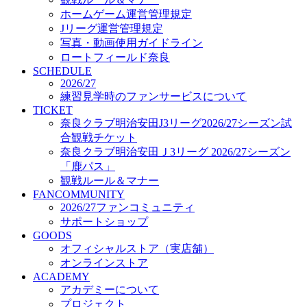
オフィシャルストア（実店舗）
ホームゲーム運営管理規定
オンラインストア
Jリーグ運営管理規定
ACADEMY
写真・動画使用ガイドライン
アカデミーについて
ロートフィールド奈良
プロジェクト
SCHEDULE
コーチ&スタッフ
2026/27
ジュニア
練習見学時のファンサービスについて
ジュニアユース
TICKET
奈良クラブ明治安田J3リーグ2026/27シーズン試
ユース
合観戦チケット
練習拠点（ナラディーア）
奈良クラブ明治安田Ｊ3リーグ 2026/27シーズン
SCHOOL
CLUB
「鹿パス」
2026/27 パートナー企業
観戦ルール＆マナー
パートナー募集
FANCOMMUNITY
クラブ理念
2026/27ファンコミュニティ
クラブ情報
サポートショップ
サステナビリティ
GOODS
オフィシャルストア（実店舗）
Web制作支援
オンラインストア
応援プロジェクト
ACADEMY
アカデミーについて
プロジェクト