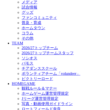
メディア
ビクトリーロード
試合情報
HOMEGAME
グッズ
観戦ルール＆マナー
ファンコミュニティ
ホームゲーム運営管理規定
普及・育成
Jリーグ運営管理規定
ホームタウン
写真・動画使用ガイドライン
コラム
ロートフィールド奈良
その他
SCHEDULE
TEAM
2026/27
2026/27トップチーム
練習見学時のファンサービスについて
2026/27トップチームスタッフ
TICKET
ソシオス
奈良クラブ明治安田J3リーグ2026/27シーズン試
バモス
奈良クラブ明治安田Ｊ3リーグ 2026/27シーズン
チアダンススクール
観戦ルール＆マナー
FANCOMMUNITY
ボランティアチーム「volundeer」
2026/27ファンコミュニティ
ビクトリーロード
サポートショップ
HOMEGAME
GOODS
観戦ルール＆マナー
オフィシャルストア（実店舗）
ホームゲーム運営管理規定
オンラインストア
Jリーグ運営管理規定
ACADEMY
写真・動画使用ガイドライン
アカデミーについて
ロートフィールド奈良