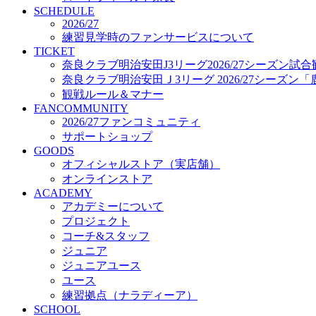
プロジェクト
SCHEDULE
コーチ&スタッフ
2026/27
練習見学時のファンサービスについて
ジュニア
TICKET
ジュニアユース
奈良クラブ明治安田J3リーグ2026/27シーズン試
ユース
奈良クラブ明治安田Ｊ3リーグ 2026/27シーズン
練習拠点（ナラディーア）
観戦ルール＆マナー
SCHOOL
FANCOMMUNITY
CLUB
2026/27ファンコミュニティ
2026/27 パートナー企業
サポートショップ
パートナー募集
GOODS
クラブ理念
オフィシャルストア（実店舗）
クラブ情報
オンラインストア
サステナビリティ
ACADEMY
Web制作支援
アカデミーについて
応援プロジェクト
プロジェクト
コーチ&スタッフ
ジュニア
ジュニアユース
ユース
練習拠点（ナラディーア）
SCHOOL