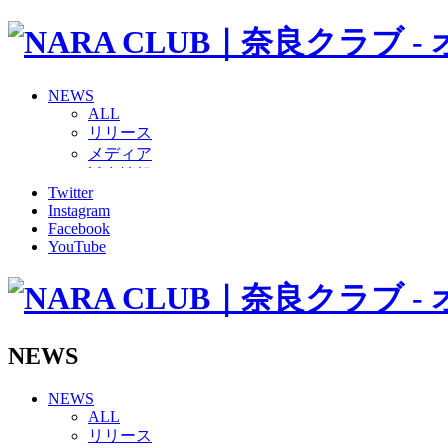
NEWS
ALL
リリース
メディア
試合情報
Twitter
グッズ
Instagram
ファンコミュニティ
Facebook
普及・育成
YouTube
ホームタウン
コラム
その他
TEAM
2026/27トップチーム
NEWS
2026/27トップチームスタッフ
ソシオス
NEWS
バモス
ALL
チアダンススクール
リリース
ボランティアチーム「volundeer」