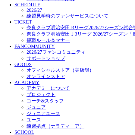
プロジェクト
SCHEDULE
コーチ&スタッフ
2026/27
練習見学時のファンサービスについて
ジュニア
TICKET
ジュニアユース
奈良クラブ明治安田J3リーグ2026/27シーズン試
ユース
奈良クラブ明治安田Ｊ3リーグ 2026/27シーズン
練習拠点（ナラディーア）
観戦ルール＆マナー
SCHOOL
FANCOMMUNITY
CLUB
2026/27ファンコミュニティ
2026/27 パートナー企業
サポートショップ
パートナー募集
GOODS
クラブ理念
オフィシャルストア（実店舗）
クラブ情報
オンラインストア
サステナビリティ
ACADEMY
Web制作支援
アカデミーについて
応援プロジェクト
プロジェクト
コーチ&スタッフ
ジュニア
ジュニアユース
ユース
練習拠点（ナラディーア）
SCHOOL