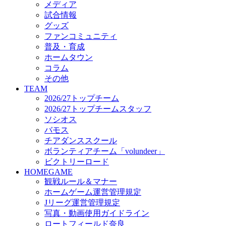
メディア
ビクトリーロード
試合情報
HOMEGAME
グッズ
観戦ルール＆マナー
ファンコミュニティ
ホームゲーム運営管理規定
普及・育成
Jリーグ運営管理規定
ホームタウン
写真・動画使用ガイドライン
コラム
ロートフィールド奈良
その他
SCHEDULE
TEAM
2026/27
2026/27トップチーム
練習見学時のファンサービスについて
2026/27トップチームスタッフ
TICKET
ソシオス
奈良クラブ明治安田J3リーグ2026/27シーズン試
バモス
奈良クラブ明治安田Ｊ3リーグ 2026/27シーズン
チアダンススクール
観戦ルール＆マナー
FANCOMMUNITY
ボランティアチーム「volundeer」
2026/27ファンコミュニティ
ビクトリーロード
サポートショップ
HOMEGAME
GOODS
観戦ルール＆マナー
オフィシャルストア（実店舗）
ホームゲーム運営管理規定
オンラインストア
Jリーグ運営管理規定
ACADEMY
写真・動画使用ガイドライン
アカデミーについて
ロートフィールド奈良