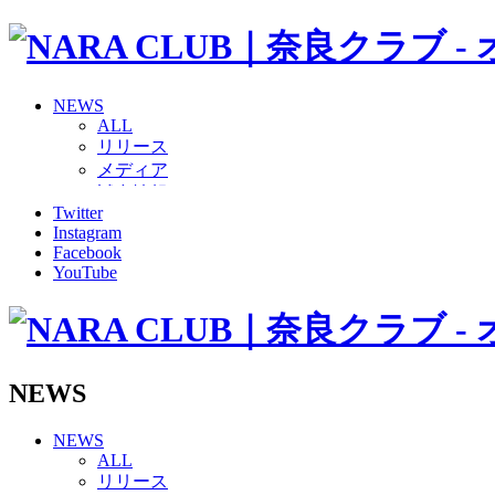
NEWS
ALL
リリース
メディア
試合情報
Twitter
グッズ
Instagram
ファンコミュニティ
Facebook
普及・育成
YouTube
ホームタウン
コラム
その他
TEAM
2026/27トップチーム
NEWS
2026/27トップチームスタッフ
ソシオス
NEWS
バモス
ALL
チアダンススクール
リリース
ボランティアチーム「volundeer」