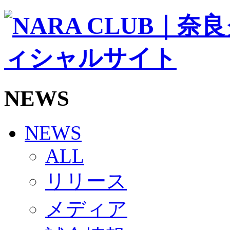
ソシオス
バモス
チアダンススクール
ボランティアチーム「volundeer」
ビクトリーロード
HOMEGAME
観戦ルール＆マナー
ホームゲーム運営管理規定
NEWS
Jリーグ運営管理規定
写真・動画使用ガイドライン
ロートフィールド奈良
SCHEDULE
NEWS
2026/27
練習見学時のファンサービスについて
ALL
TICKET
奈良クラブ明治安田J3リーグ2026/27シーズン試
リリース
奈良クラブ明治安田Ｊ3リーグ 2026/27シーズン
観戦ルール＆マナー
FANCOMMUNITY
メディア
2026/27ファンコミュニティ
サポートショップ
GOODS