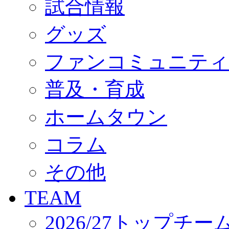
試合情報
オフィシャルストア（実店舗）
オンラインストア
ACADEMY
グッズ
アカデミーについて
プロジェクト
ファンコミュニティ
コーチ&スタッフ
ジュニア
ジュニアユース
普及・育成
ユース
練習拠点（ナラディーア）
ホームタウン
SCHOOL
CLUB
2026/27 パートナー企業
コラム
パートナー募集
クラブ理念
クラブ情報
その他
サステナビリティ
Web制作支援
TEAM
応援プロジェクト
2026/27トップチー