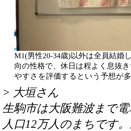
M1(男性20-34歳)以外は全員
向の性格で、休日は程よく息抜き
やすさを評価するという予想が
> 大垣さん
生駒市は大阪難波まで電
人口12万人のまちです