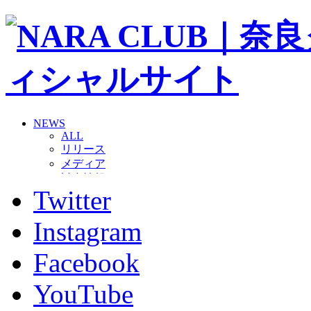
NEWS
ALL
リリース
メディア
試合情報
Twitter
グッズ
ファンコミュニティ
普及・育成
Instagram
ホームタウン
コラム
Facebook
その他
TEAM
YouTube
2026/27トップチーム
2026/27トップチームスタッフ