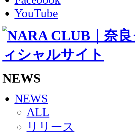
その他
TEAM
YouTube
2026/27トップチーム
2026/27トップチームスタッフ
ソシオス
バモス
チアダンススクール
ボランティアチーム「volundeer」
ビクトリーロード
HOMEGAME
観戦ルール＆マナー
ホームゲーム運営管理規定
NEWS
Jリーグ運営管理規定
写真・動画使用ガイドライン
ロートフィールド奈良
SCHEDULE
NEWS
2026/27
練習見学時のファンサービスについて
ALL
TICKET
奈良クラブ明治安田J3リーグ2026/27シーズン試
リリース
奈良クラブ明治安田Ｊ3リーグ 2026/27シーズン
観戦ルール＆マナー