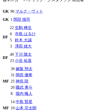
GK
96
マルク・ヴィト
GK
1
岡田 慎司
22
生駒 稀生
6
寺島 はるひ
DF
5
鈴木 大誠
3
澤田 雄大
49
下川 陽太
DF
23
小谷 祐喜
39
嫁阪 翔太
31
岡田 優希
MF
25
神垣 陸
20
國武 勇斗
8
堀内 颯人
14
中島 賢星
MF
10
山本 宗太朗