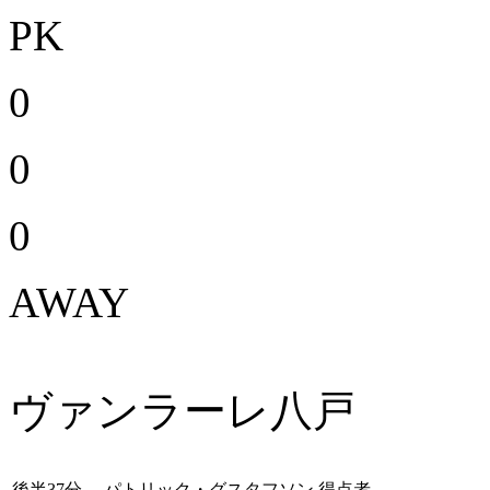
PK
0
0
0
AWAY
ヴァンラーレ八戸
後半37分
パトリック・グスタフソン
得点者