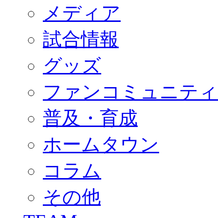
FANCOMMUNITY
メディア
2026/27ファンコミュニティ
サポートショップ
GOODS
試合情報
オフィシャルストア（実店舗）
オンラインストア
ACADEMY
グッズ
アカデミーについて
プロジェクト
ファンコミュニティ
コーチ&スタッフ
ジュニア
ジュニアユース
普及・育成
ユース
練習拠点（ナラディーア）
ホームタウン
SCHOOL
CLUB
2026/27 パートナー企業
コラム
パートナー募集
クラブ理念
クラブ情報
その他
サステナビリティ
Web制作支援