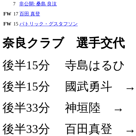
7
非公開: 桑島 良汰
FW
17
百田 真登
FW
15
パトリック・グスタフソン
奈良クラブ 選手交代
後半15分
寺島はるひ
後半15分
國武勇斗
後半33分
神垣陸
後半33分
百田真登