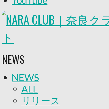
YouTube
2026/27トップチーム
2026/27トップチームスタッフ
ソシオス
バモス
チアダンススクール
ボランティアチーム「volundeer」
ビクトリーロード
HOMEGAME
観戦ルール＆マナー
ホームゲーム運営管理規定
NEWS
Jリーグ運営管理規定
写真・動画使用ガイドライン
ロートフィールド奈良
SCHEDULE
NEWS
2026/27
練習見学時のファンサービスについて
TICKET
ALL
奈良クラブ明治安田J3リーグ2026/27シーズン
奈良クラブ明治安田Ｊ3リーグ 2026/27シーズン
リリース
観戦ルール＆マナー
FANCOMMUNITY