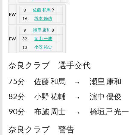
佐藤 和馬
9
8
FW
坂本 修佑
16
瀬里 康和
8
9
岡山 一成
FW
32
小笠 祐史
13
奈良クラブ 選手交代
75分
佐藤 和馬
→
瀬里 康和
82分
小野 祐輔
→
濵中 優俊
90分
布施 周士
→
橋垣戸 光一
奈良クラブ 警告