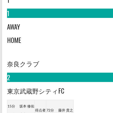
1
AWAY
HOME
奈良クラブ
2
東京武蔵野シティFC
15分
坂本 修佑
得点者
72分
藤井 貴之