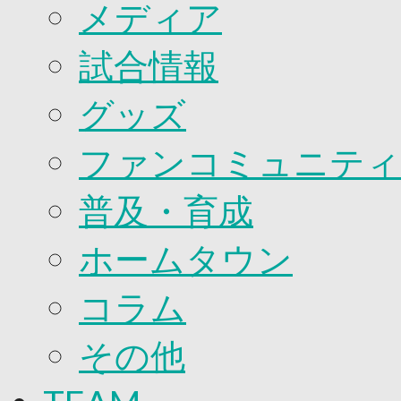
2026/27ファンコミュニティ
メディア
サポートショップ
GOODS
試合情報
オフィシャルストア（実店舗）
オンラインストア
ACADEMY
グッズ
アカデミーについて
プロジェクト
ファンコミュニティ
コーチ&スタッフ
ジュニア
ジュニアユース
普及・育成
ユース
練習拠点（ナラディーア）
ホームタウン
SCHOOL
CLUB
2026/27 パートナー企業
コラム
パートナー募集
クラブ理念
その他
クラブ情報
サステナビリティ
Web制作支援