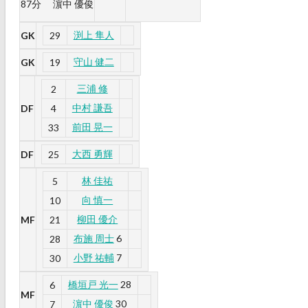
87分
濵中 優俊
渕上 隼人
GK
29
守山 健二
GK
19
三浦 修
2
中村 謙吾
DF
4
前田 晃一
33
大西 勇輝
DF
25
林 佳祐
5
向 慎一
10
柳田 優介
MF
21
布施 周士
6
28
小野 祐輔
7
30
橋垣戸 光一
28
6
MF
濵中 優俊
30
7