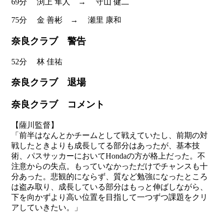
69分
渕上 隼人
→
守山 健二
75分
金 善彬
→
瀬里 康和
奈良クラブ 警告
52分
林 佳祐
奈良クラブ 退場
奈良クラブ コメント
【薩川監督】
「前半はなんとかチームとして戦えていたし、前期の対
戦したときよりも成長してる部分はあったが、基本技
術、パスサッカーにおいてHondaの方が格上だった。不
注意からの失点。もっていなかっただけでチャンスも十
分あった。悲観的にならず、質など勉強になったところ
は盗み取り、成長している部分はもっと伸ばしながら、
下を向かずより高い位置を目指して一つずつ課題をクリ
アしていきたい。」