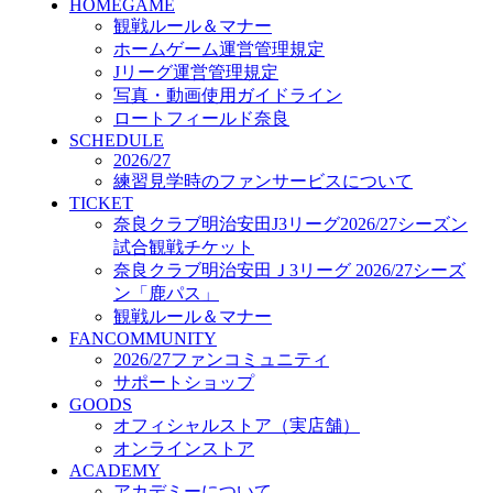
HOMEGAME
GOODS
観戦ルール＆マナー
オフィシャルストア（実店舗）
ホームゲーム運営管理規定
オンラインストア
ACADEMY
Jリーグ運営管理規定
アカデミーについて
写真・動画使用ガイドライン
プロジェクト
ロートフィールド奈良
コーチ&スタッフ
SCHEDULE
2026/27
ジュニア
練習見学時のファンサービスについて
ジュニアユース
TICKET
ユース
奈良クラブ明治安田J3リーグ2026/27シーズン
練習拠点（ナラディーア）
試合観戦チケット
SCHOOL
奈良クラブ明治安田Ｊ3リーグ 2026/27シーズ
CLUB
ン「鹿パス」
2026/27 パートナー企業
観戦ルール＆マナー
パートナー募集
FANCOMMUNITY
クラブ理念
2026/27ファンコミュニティ
クラブ情報
サポートショップ
サステナビリティ
GOODS
Web制作支援
オフィシャルストア（実店舗）
応援プロジェクト
オンラインストア
ACADEMY
アカデミーについて