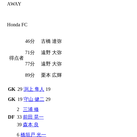
AWAY
Honda FC
46分
古橋 達弥
71分
遠野 大弥
得点者
77分
遠野 大弥
89分
栗本 広輝
GK
29
渕上 隼人
19
GK
19
守山 健二
29
2
三浦 修
DF
33
前田 晃一
39
森本 良
6
橋垣戸 光一