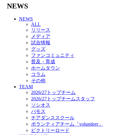
バモス
NEWS
チアダンススクール
ボランティアチーム「volundeer」
NEWS
ビクトリーロード
ALL
HOMEGAME
リリース
観戦ルール＆マナー
メディア
ホームゲーム運営管理規定
試合情報
Jリーグ運営管理規定
グッズ
写真・動画使用ガイドライン
ファンコミュニティ
ロートフィールド奈良
普及・育成
SCHEDULE
ホームタウン
2026/27
コラム
練習見学時のファンサービスについて
その他
TICKET
TEAM
奈良クラブ明治安田J3リーグ2026/27シーズン
2026/27トップチーム
試合観戦チケット
2026/27トップチームスタッフ
奈良クラブ明治安田Ｊ3リーグ 2026/27シーズ
ソシオス
ン「鹿パス」
バモス
観戦ルール＆マナー
チアダンススクール
FANCOMMUNITY
ボランティアチーム「volundeer」
2026/27ファンコミュニティ
ビクトリーロード
サポートショップ