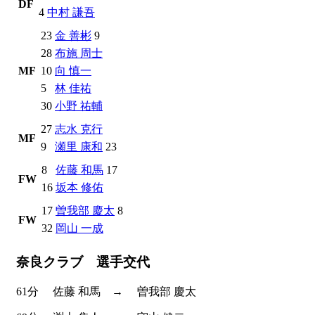
DF
4
中村 謙吾
23
金 善彬
9
28
布施 周士
MF
10
向 慎一
5
林 佳祐
30
小野 祐輔
27
志水 克行
MF
9
瀬里 康和
23
8
佐藤 和馬
17
FW
16
坂本 修佑
17
曽我部 慶太
8
FW
32
岡山 一成
奈良クラブ 選手交代
61分
佐藤 和馬
→
曽我部 慶太