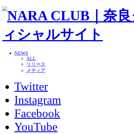
NEWS
ALL
リリース
メディア
試合情報
Twitter
グッズ
ファンコミュニティ
普及・育成
Instagram
ホームタウン
コラム
Facebook
その他
TEAM
YouTube
2026/27トップチーム
2026/27トップチームスタッフ