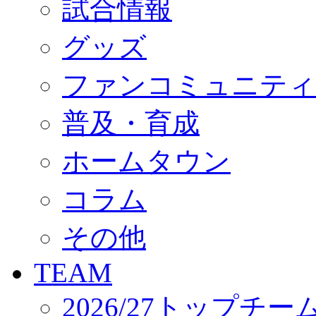
試合情報
オフィシャルストア（実店舗）
オンラインストア
ACADEMY
グッズ
アカデミーについて
プロジェクト
ファンコミュニティ
コーチ&スタッフ
ジュニア
ジュニアユース
普及・育成
ユース
練習拠点（ナラディーア）
ホームタウン
SCHOOL
CLUB
2026/27 パートナー企業
コラム
パートナー募集
クラブ理念
クラブ情報
その他
サステナビリティ
Web制作支援
TEAM
応援プロジェクト
2026/27トップチー