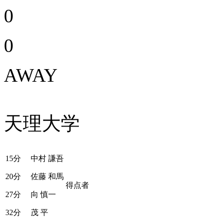
0
0
AWAY
天理大学
15分
中村 謙吾
20分
佐藤 和馬
得点者
27分
向 慎一
32分
茂 平