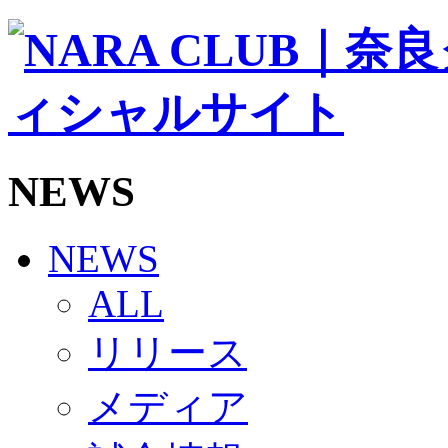
ソシオス
バモス
チアダンススクール
ボランティアチーム「volundeer」
ビクトリーロード
HOMEGAME
観戦ルール＆マナー
ホームゲーム運営管理規定
NEWS
Jリーグ運営管理規定
写真・動画使用ガイドライン
ロートフィールド奈良
SCHEDULE
NEWS
2026/27
練習見学時のファンサービスについて
ALL
TICKET
奈良クラブ明治安田J3リーグ2026/27シーズン試
リリース
奈良クラブ明治安田Ｊ3リーグ 2026/27シーズン
観戦ルール＆マナー
FANCOMMUNITY
メディア
2026/27ファンコミュニティ
サポートショップ
GOODS