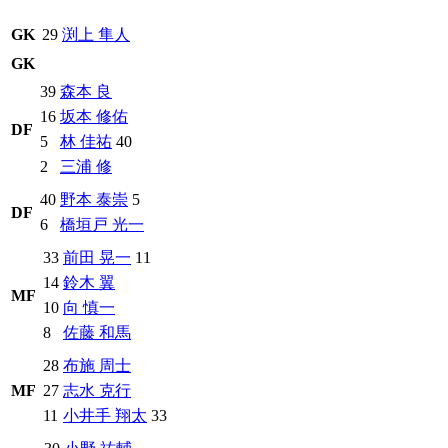
GK
29
渕上 隼人
GK
39
森本 良
16
坂本 修佑
DF
5
林 佳祐
40
2
三浦 修
40
野本 泰崇
5
DF
6
橋垣戸 光一
33
前田 晃一
11
14
鈴木 翼
MF
10
向 慎一
8
佐藤 和馬
28
布施 周士
MF
27
志水 克行
11
小井手 翔太
33