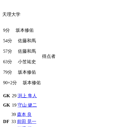
天理大学
9分
坂本修佑
54分
佐藤和馬
57分
佐藤和馬
得点者
63分
小笠祐史
79分
坂本修佑
90+2分
坂本修佑
GK
29
渕上 隼人
GK
19
守山 健二
39
森本 良
DF
33
前田 晃一