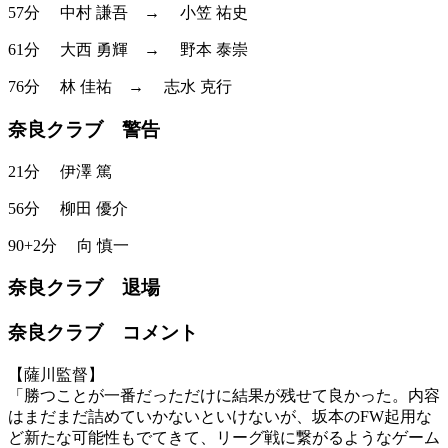
57分
中村 謙吾
→
小笠 祐史
61分
大西 勇輝
→
野本 泰崇
76分
林 佳祐
→
志水 克行
奈良クラブ 警告
21分
伊澤 篤
56分
柳田 優介
90+2分
向 慎一
奈良クラブ 退場
奈良クラブ コメント
【薩川監督】
「勝つことが一番だっただけに結果が残せて良かった。内容
はまだまだ詰めていかないといけないが、坂本のFW起用な
ど新たな可能性もでてきて、リーグ戦に繋がるようなゲーム