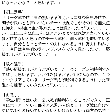
になったかな？！と思います。」
【渕上選手】
「リーグ戦で勝ち星の無いまま迎えた天皇杯奈良県決勝で、
調子が良いとも言いづらいチーム状況でしがその中で無失点
に抑え、6得点と点が取れたことは良かったと思います。し
かし上に上がれば上がるほどこのままでは絶対と言っていい
ほど勝てないと思うのでチーム戦術、個人戦術を磨いていき
ます。自分ももっとチームの力になれるように努力に励みま
す！今日は今年初のラインダンスをできて良かったです！応
援ありがとうございました！」
【坂本選手】
「熱い応援ありがとうございました！今シーズン初勝利でき
て嬉しく思います。ただ課題はまだまだ山積みなので、１つ
ずつクリアしていき、リーグ戦も初勝利できるようにまた来
週から練習していきたいと思います。」
【向選手】
「学生相手とはいえ、公式戦初勝利をすることができて、正
直にホッとしている部分と来週から始まるリーグ戦に向けて
更に気を引き締めていかないといけないという両方の気持ち