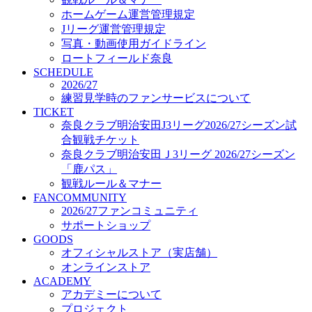
オフィシャルストア（実店舗）
ホームゲーム運営管理規定
オンラインストア
Jリーグ運営管理規定
ACADEMY
写真・動画使用ガイドライン
アカデミーについて
ロートフィールド奈良
プロジェクト
SCHEDULE
コーチ&スタッフ
2026/27
ジュニア
練習見学時のファンサービスについて
ジュニアユース
TICKET
奈良クラブ明治安田J3リーグ2026/27シーズン試
ユース
合観戦チケット
練習拠点（ナラディーア）
奈良クラブ明治安田Ｊ3リーグ 2026/27シーズン
SCHOOL
CLUB
「鹿パス」
2026/27 パートナー企業
観戦ルール＆マナー
パートナー募集
FANCOMMUNITY
クラブ理念
2026/27ファンコミュニティ
クラブ情報
サポートショップ
サステナビリティ
GOODS
オフィシャルストア（実店舗）
Web制作支援
オンラインストア
応援プロジェクト
ACADEMY
アカデミーについて
プロジェクト