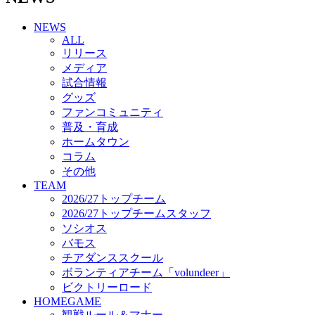
チアダンススクール
NEWS
ボランティアチーム「volundeer」
ALL
ビクトリーロード
リリース
HOMEGAME
メディア
観戦ルール＆マナー
試合情報
ホームゲーム運営管理規定
グッズ
Jリーグ運営管理規定
ファンコミュニティ
写真・動画使用ガイドライン
普及・育成
ロートフィールド奈良
ホームタウン
SCHEDULE
コラム
2026/27
練習見学時のファンサービスについて
その他
TICKET
TEAM
奈良クラブ明治安田J3リーグ2026/27シーズン試
2026/27トップチーム
合観戦チケット
2026/27トップチームスタッフ
奈良クラブ明治安田Ｊ3リーグ 2026/27シーズン
ソシオス
「鹿パス」
バモス
観戦ルール＆マナー
チアダンススクール
FANCOMMUNITY
ボランティアチーム「volundeer」
2026/27ファンコミュニティ
ビクトリーロード
サポートショップ
HOMEGAME
GOODS
観戦ルール＆マナー