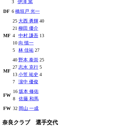
3
伊澤 篤
DF
6
橋垣戸 光一
25
大西 勇輝
40
21
柳田 優介
MF
4
中村 謙吾
13
10
向 慎一
5
林 佳祐
27
40
野本 泰崇
25
27
志水 克行
5
MF
13
小笠 祐史
4
7
濵中 優俊
16
坂本 修佑
FW
8
佐藤 和馬
FW
32
岡山 一成
奈良クラブ 選手交代