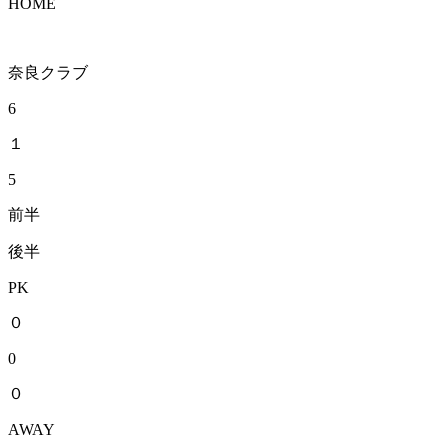
HOME
奈良クラブ
6
１
5
前半
後半
PK
０
0
０
AWAY