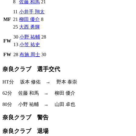
8
佐藤 和馬
21
11
小井手 翔太
MF
21
柳田 優介
8
25
大西 勇輝
30
小野 祐輔
28
FW
13
小笠 祐史
FW
28
布施 周士
30
奈良クラブ 選手交代
HT分
坂本 修佑
→
野本 泰崇
62分
佐藤 和馬
→
柳田 優介
80分
小野 祐輔
→
山田 卓也
奈良クラブ 警告
奈良クラブ 退場