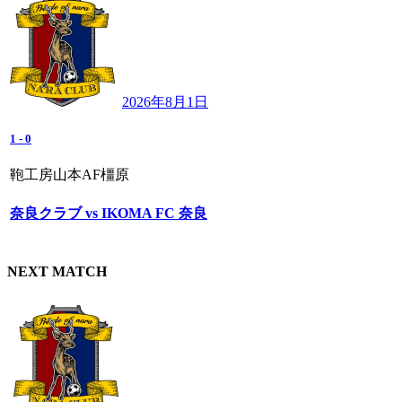
2026年8月1日
1
-
0
鞄工房山本AF橿原
奈良クラブ vs IKOMA FC 奈良
NEXT MATCH