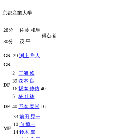
京都産業大学
28分
佐藤 和馬
得点者
30分
茂 平
GK
29
渕上 隼人
GK
2
三浦 修
39
森本 良
DF
16
坂本 修佑
40
5
林 佳祐
DF
40
野本 泰崇
16
33
前田 晃一
10
向 慎一
MF
14
鈴木 翼