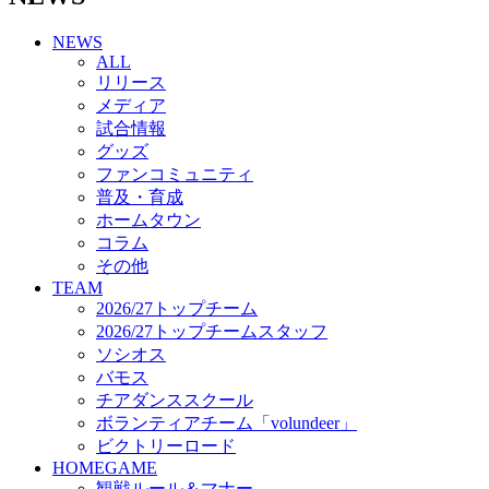
チアダンススクール
NEWS
ボランティアチーム「volundeer」
ALL
ビクトリーロード
リリース
HOMEGAME
メディア
観戦ルール＆マナー
試合情報
ホームゲーム運営管理規定
グッズ
Jリーグ運営管理規定
ファンコミュニティ
写真・動画使用ガイドライン
普及・育成
ロートフィールド奈良
ホームタウン
SCHEDULE
コラム
2026/27
練習見学時のファンサービスについて
その他
TICKET
TEAM
奈良クラブ明治安田J3リーグ2026/27シーズン試
2026/27トップチーム
合観戦チケット
2026/27トップチームスタッフ
奈良クラブ明治安田Ｊ3リーグ 2026/27シーズン
ソシオス
「鹿パス」
バモス
観戦ルール＆マナー
チアダンススクール
FANCOMMUNITY
ボランティアチーム「volundeer」
2026/27ファンコミュニティ
ビクトリーロード
サポートショップ
HOMEGAME
GOODS
観戦ルール＆マナー