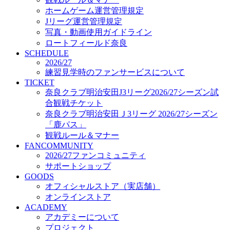
オフィシャルストア（実店舗）
ホームゲーム運営管理規定
オンラインストア
Jリーグ運営管理規定
ACADEMY
写真・動画使用ガイドライン
アカデミーについて
ロートフィールド奈良
プロジェクト
SCHEDULE
コーチ&スタッフ
2026/27
ジュニア
練習見学時のファンサービスについて
ジュニアユース
TICKET
奈良クラブ明治安田J3リーグ2026/27シーズン試
ユース
合観戦チケット
練習拠点（ナラディーア）
奈良クラブ明治安田Ｊ3リーグ 2026/27シーズン
SCHOOL
CLUB
「鹿パス」
2026/27 パートナー企業
観戦ルール＆マナー
パートナー募集
FANCOMMUNITY
クラブ理念
2026/27ファンコミュニティ
クラブ情報
サポートショップ
サステナビリティ
GOODS
オフィシャルストア（実店舗）
Web制作支援
オンラインストア
応援プロジェクト
ACADEMY
アカデミーについて
プロジェクト