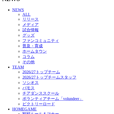
チアダンススクール
NEWS
ボランティアチーム「volundeer」
ALL
ビクトリーロード
リリース
HOMEGAME
メディア
観戦ルール＆マナー
試合情報
ホームゲーム運営管理規定
グッズ
Jリーグ運営管理規定
ファンコミュニティ
写真・動画使用ガイドライン
普及・育成
ロートフィールド奈良
ホームタウン
SCHEDULE
コラム
2026/27
練習見学時のファンサービスについて
その他
TICKET
TEAM
奈良クラブ明治安田J3リーグ2026/27シーズン試
2026/27トップチーム
合観戦チケット
2026/27トップチームスタッフ
奈良クラブ明治安田Ｊ3リーグ 2026/27シーズン
ソシオス
「鹿パス」
バモス
観戦ルール＆マナー
チアダンススクール
FANCOMMUNITY
ボランティアチーム「volundeer」
2026/27ファンコミュニティ
ビクトリーロード
サポートショップ
HOMEGAME
GOODS
観戦ルール＆マナー