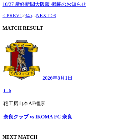
10/27 産経新聞大阪版 掲載のお知らせ
< PREV
1
2
3
4
5
...
NEXT >
9
MATCH RESULT
2026年8月1日
1
-
0
鞄工房山本AF橿原
奈良クラブ vs IKOMA FC 奈良
NEXT MATCH