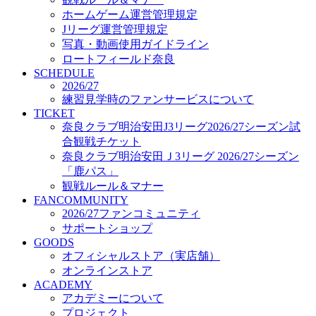
オフィシャルストア（実店舗）
ホームゲーム運営管理規定
オンラインストア
Jリーグ運営管理規定
ACADEMY
写真・動画使用ガイドライン
アカデミーについて
ロートフィールド奈良
プロジェクト
SCHEDULE
コーチ&スタッフ
2026/27
ジュニア
練習見学時のファンサービスについて
ジュニアユース
TICKET
奈良クラブ明治安田J3リーグ2026/27シーズン試
ユース
合観戦チケット
練習拠点（ナラディーア）
奈良クラブ明治安田Ｊ3リーグ 2026/27シーズン
SCHOOL
CLUB
「鹿パス」
2026/27 パートナー企業
観戦ルール＆マナー
パートナー募集
FANCOMMUNITY
クラブ理念
2026/27ファンコミュニティ
クラブ情報
サポートショップ
サステナビリティ
GOODS
オフィシャルストア（実店舗）
Web制作支援
オンラインストア
応援プロジェクト
ACADEMY
アカデミーについて
プロジェクト