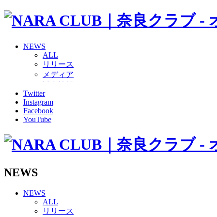
NEWS
ALL
リリース
メディア
試合情報
Twitter
グッズ
Instagram
ファンコミュニティ
Facebook
普及・育成
YouTube
ホームタウン
コラム
その他
TEAM
2026/27トップチーム
NEWS
2026/27トップチームスタッフ
ソシオス
NEWS
バモス
ALL
チアダンススクール
リリース
ボランティアチーム「volundeer」