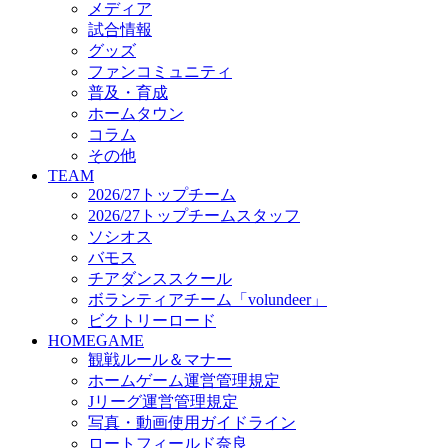
メディア
ビクトリーロード
試合情報
HOMEGAME
グッズ
観戦ルール＆マナー
ファンコミュニティ
ホームゲーム運営管理規定
普及・育成
Jリーグ運営管理規定
ホームタウン
写真・動画使用ガイドライン
コラム
ロートフィールド奈良
その他
SCHEDULE
TEAM
2026/27
2026/27トップチーム
練習見学時のファンサービスについて
2026/27トップチームスタッフ
TICKET
ソシオス
奈良クラブ明治安田J3リーグ2026/27シーズン試
バモス
奈良クラブ明治安田Ｊ3リーグ 2026/27シーズン
チアダンススクール
観戦ルール＆マナー
FANCOMMUNITY
ボランティアチーム「volundeer」
2026/27ファンコミュニティ
ビクトリーロード
サポートショップ
HOMEGAME
GOODS
観戦ルール＆マナー
オフィシャルストア（実店舗）
ホームゲーム運営管理規定
オンラインストア
Jリーグ運営管理規定
ACADEMY
写真・動画使用ガイドライン
アカデミーについて
ロートフィールド奈良