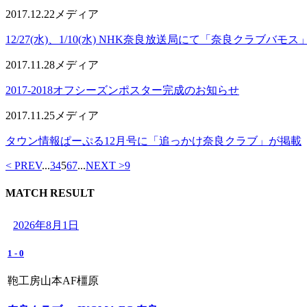
2017.12.22
メディア
12/27(水)、1/10(水) NHK奈良放送局にて「奈良クラブバ
2017.11.28
メディア
2017-2018オフシーズンポスター完成のお知らせ
2017.11.25
メディア
タウン情報ぱーぷる12月号に「追っかけ奈良クラブ」が掲載
< PREV
...
3
4
5
6
7
...
NEXT >
9
MATCH RESULT
2026年8月1日
1
-
0
鞄工房山本AF橿原