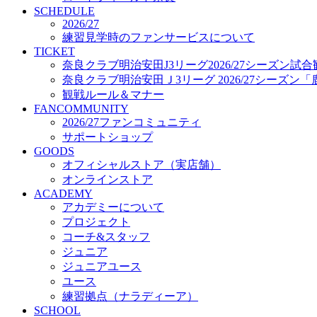
プロジェクト
SCHEDULE
コーチ&スタッフ
2026/27
練習見学時のファンサービスについて
ジュニア
TICKET
ジュニアユース
奈良クラブ明治安田J3リーグ2026/27シーズン試
ユース
奈良クラブ明治安田Ｊ3リーグ 2026/27シーズン
練習拠点（ナラディーア）
観戦ルール＆マナー
SCHOOL
FANCOMMUNITY
CLUB
2026/27ファンコミュニティ
2026/27 パートナー企業
サポートショップ
パートナー募集
GOODS
クラブ理念
オフィシャルストア（実店舗）
クラブ情報
オンラインストア
サステナビリティ
ACADEMY
Web制作支援
アカデミーについて
応援プロジェクト
プロジェクト
コーチ&スタッフ
ジュニア
ジュニアユース
ユース
練習拠点（ナラディーア）
SCHOOL