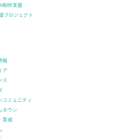
eb制作支援
援プロジェクト
情報
ィア
ース
ズ
ンコミュニティ
ムタウン
・育成
ム