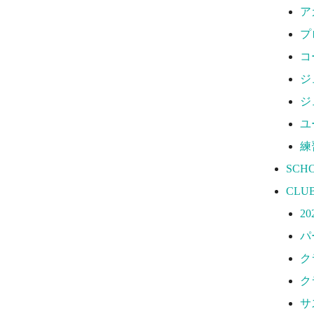
サ
ア
W
プ
応
コ
ジ
ジ
ユ
練
SCH
CLU
2
パ
ク
ク
サ