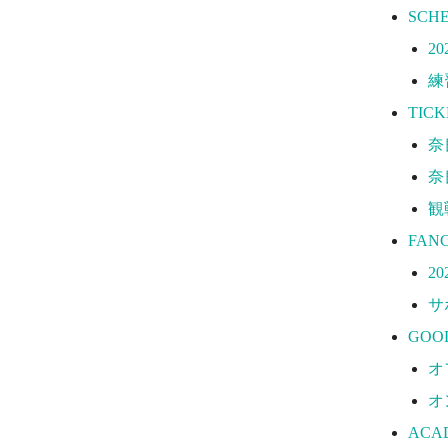
ACA
SCH
ア
20
プ
練
コ
TICK
ジ
奈
ジ
奈
ユ
観
練
FAN
SCH
2
CLU
サ
2
GOO
パ
オ
ク
オ
ク
ACA