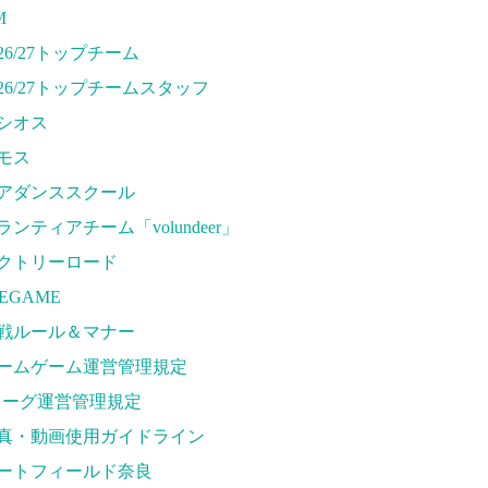
ートフィールド奈良
M
EDULE
026/27トップチーム
26/27
026/27トップチームスタッフ
習見学時のファンサービスについて
シオス
ET
モス
良クラブ明治安田J3リーグ2026/27シーズン試合観戦チケット
アダンススクール
良クラブ明治安田Ｊ3リーグ 2026/27シーズン「鹿パス」
ランティアチーム「volundeer」
戦ルール＆マナー
クトリーロード
COMMUNITY
EGAME
026/27ファンコミュニティ
戦ルール＆マナー
ポートショップ
ームゲーム運営管理規定
DS
リーグ運営管理規定
フィシャルストア（実店舗）
真・動画使用ガイドライン
ンラインストア
ートフィールド奈良