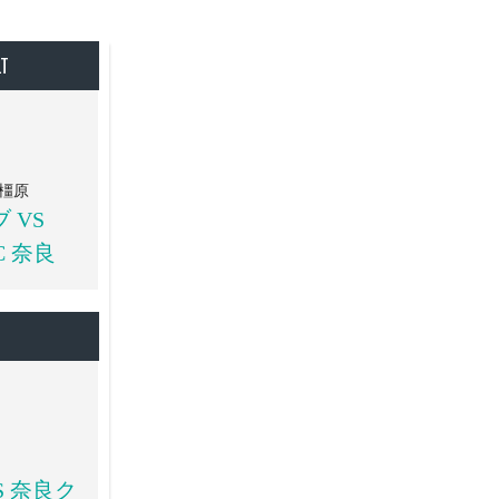
LT
日
橿原
 VS
C 奈良
日
S 奈良ク