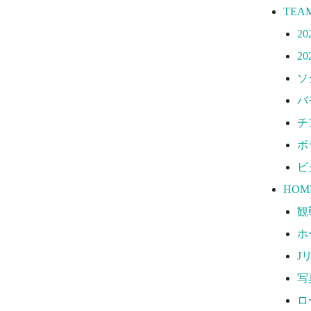
ロ
TEA
SCH
2
20
2
練
ソ
TICK
バ
奈
チ
奈
ボ
観
ビ
FAN
HOM
2
観
サ
ホ
GOO
J
オ
写
オ
ロ