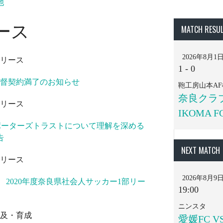
他
ース
MATCH RESU
2026年8月1
リース
1
-
0
監督契約満了のお知らせ
鞄工房山本AF
奈良クラブ
リース
IKOMA F
) サポーターズトラストについて理解を深める
告
NEXT MATCH
リース
2026年8月9
 2020年度奈良県社会人サッカー1部リー
19:00
ニンスタ
及・育成
愛媛FC V