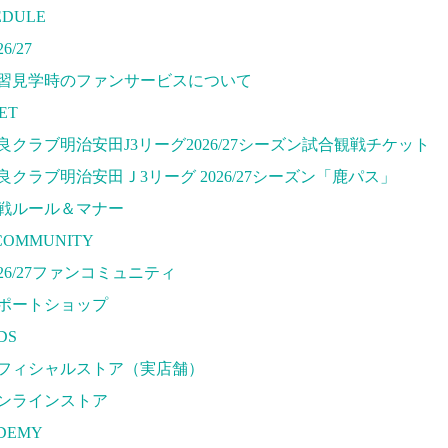
DEMY
EDULE
カデミーについて
26/27
ロジェクト
習見学時のファンサービスについて
ーチ&スタッフ
ET
ュニア
良クラブ明治安田J3リーグ2026/27シーズン試合観戦チケット
ュニアユース
良クラブ明治安田Ｊ3リーグ 2026/27シーズン「鹿パス」
ース
戦ルール＆マナー
習拠点（ナラディーア）
COMMUNITY
OOL
026/27ファンコミュニティ
B
ポートショップ
026/27 パートナー企業
DS
ートナー募集
フィシャルストア（実店舗）
ラブ理念
ンラインストア
ラブ情報
DEMY