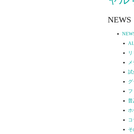
そ
TEA
NEWS
2
2
NEW
ソ
A
バ
リ
チ
メ
ボ
試
ビ
グ
HOM
フ
観
普
ホ
ホ
J
コ
写
そ