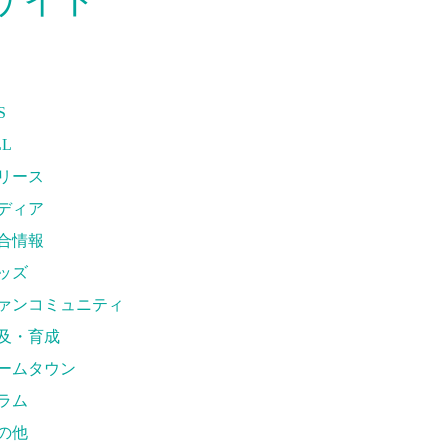
の他
M
026/27トップチーム
026/27トップチームスタッフ
S
シオス
LL
モス
リース
アダンススクール
ディア
ランティアチーム「volundeer」
合情報
クトリーロード
ッズ
EGAME
ァンコミュニティ
戦ルール＆マナー
及・育成
ームゲーム運営管理規定
ームタウン
リーグ運営管理規定
ラム
真・動画使用ガイドライン
の他