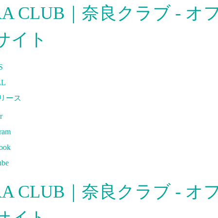
S
LL
リース
ディア
r
合情報
gram
ッズ
ook
ァンコミュニティ
ube
及・育成
ームタウン
ラム