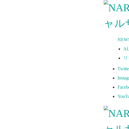
NEW
A
リ
メ
Twitte
試
Insta
グ
Faceb
フ
YouT
普
ホ
コ