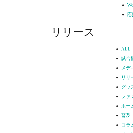
W
応
リリース
ALL
試合
メデ
リリ
グッ
ファ
ホー
普及
コラ