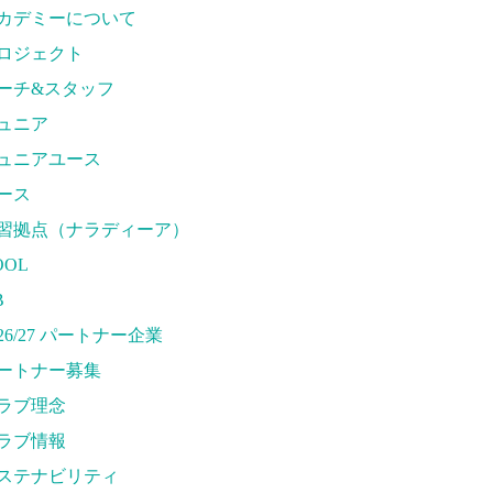
ステナビリティ
カデミーについて
eb制作支援
ロジェクト
援プロジェクト
ーチ&スタッフ
ュニア
ュニアユース
ース
習拠点（ナラディーア）
OOL
B
026/27 パートナー企業
ートナー募集
ラブ理念
ラブ情報
ステナビリティ