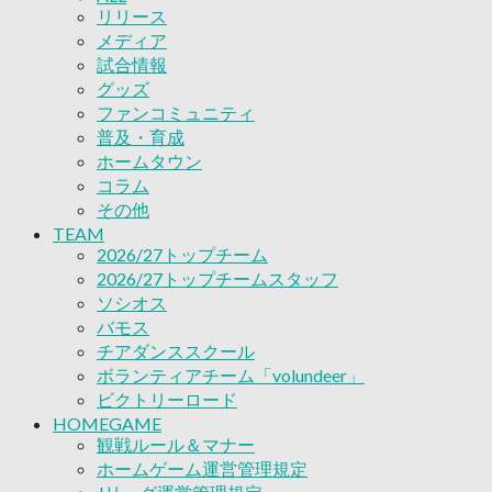
リリース
ボランティアチーム「volundeer」
メディア
ビクトリーロード
試合情報
HOMEGAME
グッズ
観戦ルール＆マナー
ファンコミュニティ
ホームゲーム運営管理規定
普及・育成
Jリーグ運営管理規定
ホームタウン
写真・動画使用ガイドライン
コラム
ロートフィールド奈良
その他
SCHEDULE
2026/27
TEAM
練習見学時のファンサービスについて
2026/27トップチーム
TICKET
2026/27トップチームスタッフ
奈良クラブ明治安田J3リーグ2026/27シーズン
ソシオス
奈良クラブ明治安田Ｊ3リーグ 2026/27シーズン
バモス
観戦ルール＆マナー
チアダンススクール
FANCOMMUNITY
ボランティアチーム「volundeer」
2026/27ファンコミュニティ
ビクトリーロード
サポートショップ
HOMEGAME
GOODS
観戦ルール＆マナー
オフィシャルストア（実店舗）
ホームゲーム運営管理規定
オンラインストア