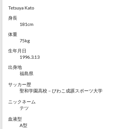
Tetsuya Kato
身長
181cm
体重
75kg
生年月日
1996.3.13
出身地
福島県
サッカー歴
聖和学園高校－びわこ成蹊スポーツ大学
ニックネーム
テツ
血液型
A型