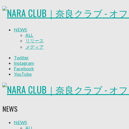
NEWS
ALL
リリース
メディア
試合情報
Twitter
グッズ
Instagram
ファンコミュニティ
Facebook
普及・育成
YouTube
ホームタウン
コラム
その他
TEAM
2026/27トップチーム
NEWS
2026/27トップチームスタッフ
ソシオス
バモス
NEWS
ALL
チアダンススクール