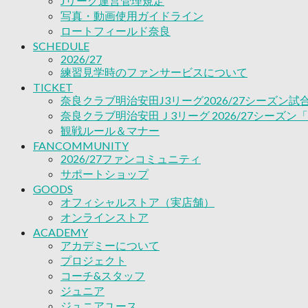
Jリーグ運営管理規定
ACADEMY
写真・動画使用ガイドライン
アカデミーについて
ロートフィールド奈良
プロジェクト
SCHEDULE
コーチ&スタッフ
2026/27
ジュニア
練習見学時のファンサービスについて
ジュニアユース
TICKET
ユース
奈良クラブ明治安田J3リーグ2026/27シーズン
練習拠点（ナラディーア）
奈良クラブ明治安田Ｊ3リーグ 2026/27シーズン
SCHOOL
観戦ルール＆マナー
CLUB
FANCOMMUNITY
2026/27 パートナー企業
2026/27ファンコミュニティ
パートナー募集
サポートショップ
クラブ理念
GOODS
クラブ情報
オフィシャルストア（実店舗）
サステナビリティ
オンラインストア
Web制作支援
ACADEMY
アカデミーについて
応援プロジェクト
プロジェクト
コーチ&スタッフ
ジュニア
ジュニアユース