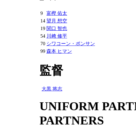
9
富樫 佑太
14
望月 想空
19
関口 智也
54
川﨑 修平
70
シワコーン・ポンサン
99
森本 ヒマン
監督
大黒 将志
UNIFORM PARTN
PARTNERS