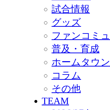
GOODS
オフィシャルストア（実店舗）
試合情報
オンラインストア
ACADEMY
グッズ
アカデミーについて
プロジェクト
コーチ&スタッフ
ファンコミ
ジュニア
ジュニアユース
ユース
普及・育成
練習拠点（ナラディーア）
SCHOOL
ホームタウ
CLUB
2026/27 パートナー企業
パートナー募集
コラム
クラブ理念
クラブ情報
サステナビリティ
その他
Web制作支援
応援プロジェクト
TEAM