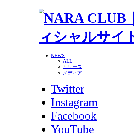
NEWS
ALL
リリース
メディア
試合情報
Twitter
グッズ
ファンコミュニティ
普及・育成
Instagram
ホームタウン
コラム
Facebook
その他
TEAM
YouTube
2026/27トップチーム