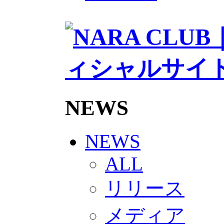
2026/27トップチームスタッフ
ソシオス
バモス
チアダンススクール
ボランティアチーム「volundeer
ビクトリーロード
HOMEGAME
観戦ルール＆マナー
ホームゲーム運営管理規定
Jリーグ運営管理規定
NEWS
写真・動画使用ガイドライン
ロートフィールド奈良
SCHEDULE
2026/27
NEWS
練習見学時のファンサービスに
TICKET
ALL
奈良クラブ明治安田J3リーグ202
奈良クラブ明治安田Ｊ3リーグ 20
リリース
観戦ルール＆マナー
FANCOMMUNITY
2026/27ファンコミュニティ
メディア
サポートショップ