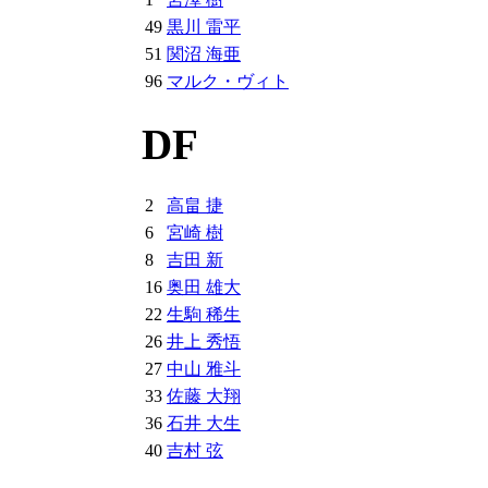
49
黒川 雷平
51
関沼 海亜
96
マルク・ヴィト
DF
2
高畠 捷
6
宮崎 樹
8
吉田 新
16
奥田 雄大
22
生駒 稀生
26
井上 秀悟
27
中山 雅斗
33
佐藤 大翔
36
石井 大生
40
吉村 弦