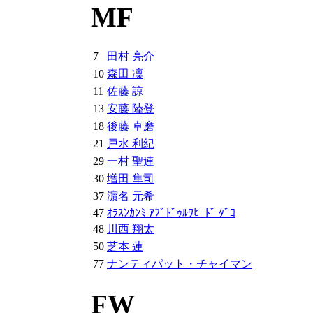
MF
7
田村 亮介
10
森田 凜
11
佐藤 諒
13
安藤 陸登
18
後藤 卓磨
21
戸水 利紀
29
一村 聖連
30
増田 隼司
37
濵名 元希
47
ｵﾗｽﾝｶﾝﾐ ｱﾌﾞﾄﾞｩﾙﾜﾋｰﾄﾞ ﾀﾞﾖ
48
川西 翔太
50
芝本 蓮
77
ナンティパット・チャイマン
FW