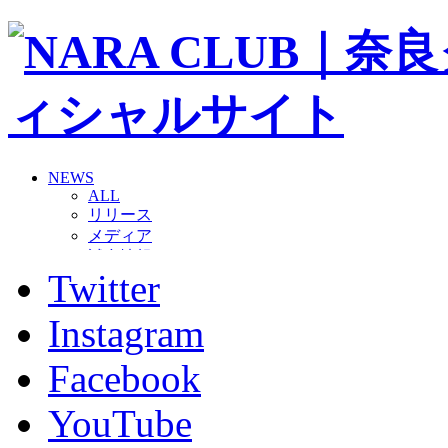
NEWS
ALL
リリース
メディア
試合情報
Twitter
グッズ
ファンコミュニティ
普及・育成
Instagram
ホームタウン
コラム
Facebook
その他
TEAM
YouTube
2026/27トップチーム
2026/27トップチームスタッフ