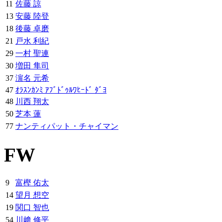
11
佐藤 諒
13
安藤 陸登
18
後藤 卓磨
21
戸水 利紀
29
一村 聖連
30
増田 隼司
37
濵名 元希
47
ｵﾗｽﾝｶﾝﾐ ｱﾌﾞﾄﾞｩﾙﾜﾋｰﾄﾞ ﾀﾞﾖ
48
川西 翔太
50
芝本 蓮
77
ナンティパット・チャイマン
FW
9
富樫 佑太
14
望月 想空
19
関口 智也
54
川﨑 修平