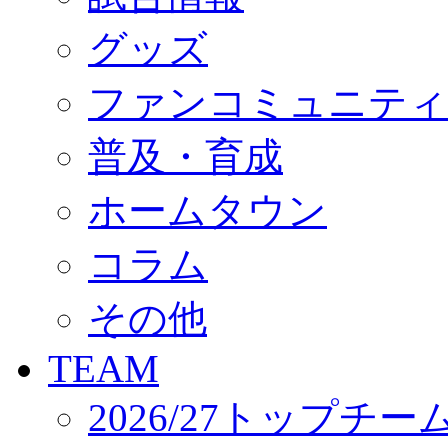
オフィシャルストア（実店舗）
オンラインストア
グッズ
ACADEMY
アカデミーについて
ファンコミュニティ
プロジェクト
コーチ&スタッフ
ジュニア
普及・育成
ジュニアユース
ユース
ホームタウン
練習拠点（ナラディーア）
SCHOOL
CLUB
コラム
2026/27 パートナー企業
パートナー募集
クラブ理念
その他
クラブ情報
サステナビリティ
TEAM
Web制作支援
応援プロジェクト
2026/27トップチー