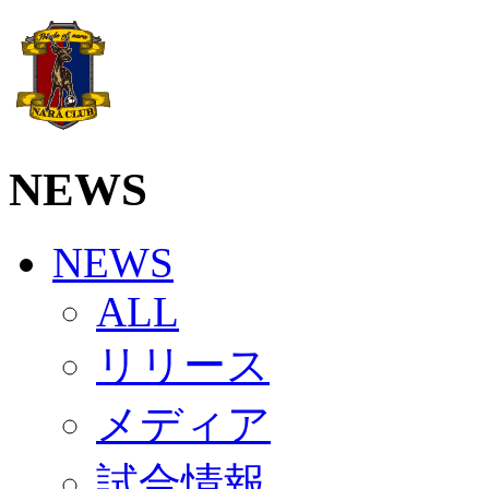
ソシオス
バモス
チアダンススクール
ボランティアチーム「volundeer」
ビクトリーロード
HOMEGAME
観戦ルール＆マナー
NEWS
ホームゲーム運営管理規定
Jリーグ運営管理規定
写真・動画使用ガイドライン
ロートフィールド奈良
NEWS
SCHEDULE
2026/27
ALL
練習見学時のファンサービスについて
TICKET
奈良クラブ明治安田J3リーグ2026/27シーズン試
リリース
奈良クラブ明治安田Ｊ3リーグ 2026/27シーズン
観戦ルール＆マナー
メディア
FANCOMMUNITY
2026/27ファンコミュニティ
サポートショップ
試合情報
GOODS