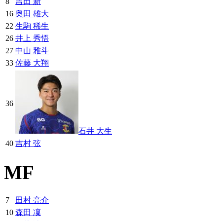
8
吉田 新
16
奥田 雄大
22
生駒 稀生
26
井上 秀悟
27
中山 雅斗
33
佐藤 大翔
36
石井 大生
40
吉村 弦
MF
7
田村 亮介
10
森田 凜