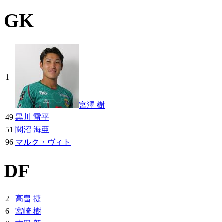
GK
1
宮澤 樹
49
黒川 雷平
51
関沼 海亜
96
マルク・ヴィト
DF
2
高畠 捷
6
宮崎 樹