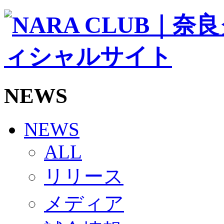
ソシオス
バモス
チアダンススクール
ボランティアチーム「volundeer」
ビクトリーロード
HOMEGAME
観戦ルール＆マナー
ホームゲーム運営管理規定
NEWS
Jリーグ運営管理規定
写真・動画使用ガイドライン
ロートフィールド奈良
SCHEDULE
NEWS
2026/27
練習見学時のファンサービスについて
ALL
TICKET
奈良クラブ明治安田J3リーグ2026/27シーズン試
リリース
奈良クラブ明治安田Ｊ3リーグ 2026/27シーズン
観戦ルール＆マナー
FANCOMMUNITY
メディア
2026/27ファンコミュニティ
サポートショップ
GOODS