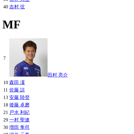
40
吉村 弦
MF
7
田村 亮介
10
森田 凜
11
佐藤 諒
13
安藤 陸登
18
後藤 卓磨
21
戸水 利紀
29
一村 聖連
30
増田 隼司