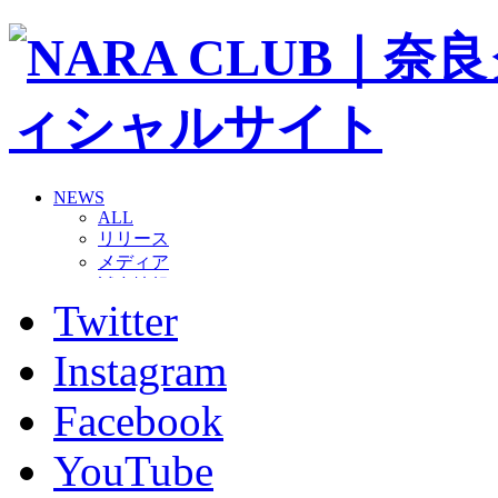
NEWS
ALL
リリース
メディア
試合情報
Twitter
グッズ
ファンコミュニティ
普及・育成
Instagram
ホームタウン
コラム
Facebook
その他
TEAM
YouTube
2026/27トップチーム
2026/27トップチームスタッフ