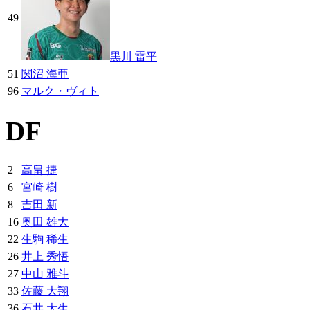
49
黒川 雷平
51
関沼 海亜
96
マルク・ヴィト
DF
2
高畠 捷
6
宮崎 樹
8
吉田 新
16
奥田 雄大
22
生駒 稀生
26
井上 秀悟
27
中山 雅斗
33
佐藤 大翔
36
石井 大生