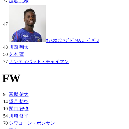
37
濵名 元希
47
ｵﾗｽﾝｶﾝﾐ ｱﾌﾞﾄﾞｩﾙﾜﾋｰﾄﾞ ﾀﾞﾖ
48
川西 翔太
50
芝本 蓮
77
ナンティパット・チャイマン
FW
9
富樫 佑太
14
望月 想空
19
関口 智也
54
川﨑 修平
70
シワコーン・ポンサン