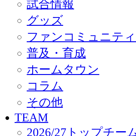
試合情報
オフィシャルストア（実店舗）
オンラインストア
ACADEMY
グッズ
アカデミーについて
プロジェクト
ファンコミュニティ
コーチ&スタッフ
ジュニア
ジュニアユース
普及・育成
ユース
練習拠点（ナラディーア）
ホームタウン
SCHOOL
CLUB
2026/27 パートナー企業
コラム
パートナー募集
クラブ理念
クラブ情報
その他
サステナビリティ
Web制作支援
TEAM
応援プロジェクト
2026/27トップチー