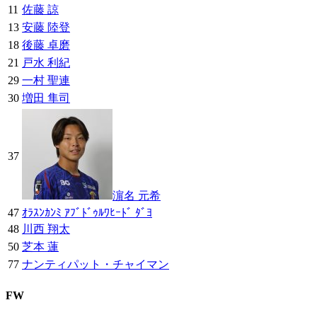
11
佐藤 諒
13
安藤 陸登
18
後藤 卓磨
21
戸水 利紀
29
一村 聖連
30
増田 隼司
37
濵名 元希
47
ｵﾗｽﾝｶﾝﾐ ｱﾌﾞﾄﾞｩﾙﾜﾋｰﾄﾞ ﾀﾞﾖ
48
川西 翔太
50
芝本 蓮
77
ナンティパット・チャイマン
FW