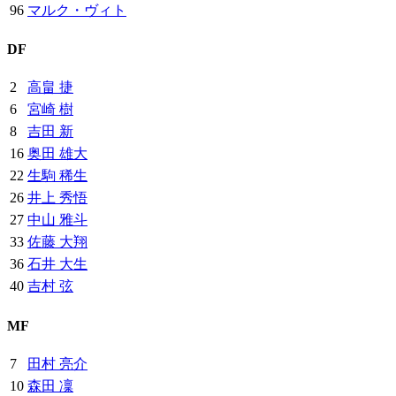
96
マルク・ヴィト
DF
2
高畠 捷
6
宮崎 樹
8
吉田 新
16
奥田 雄大
22
生駒 稀生
26
井上 秀悟
27
中山 雅斗
33
佐藤 大翔
36
石井 大生
40
吉村 弦
MF
7
田村 亮介
10
森田 凜