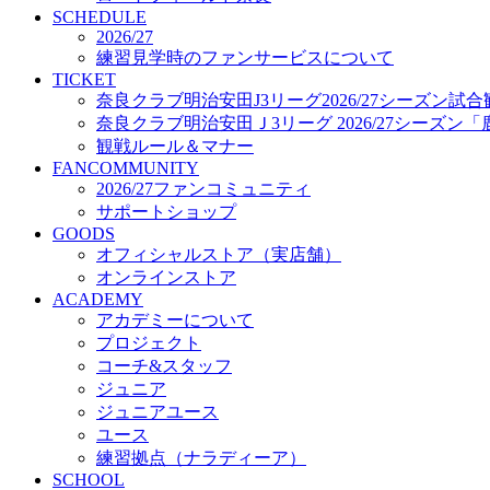
プロジェクト
SCHEDULE
コーチ&スタッフ
2026/27
練習見学時のファンサービスについて
ジュニア
TICKET
ジュニアユース
奈良クラブ明治安田J3リーグ2026/27シーズン試
ユース
奈良クラブ明治安田Ｊ3リーグ 2026/27シーズン
練習拠点（ナラディーア）
観戦ルール＆マナー
SCHOOL
FANCOMMUNITY
CLUB
2026/27ファンコミュニティ
2026/27 パートナー企業
サポートショップ
パートナー募集
GOODS
クラブ理念
オフィシャルストア（実店舗）
クラブ情報
オンラインストア
サステナビリティ
ACADEMY
Web制作支援
アカデミーについて
応援プロジェクト
プロジェクト
コーチ&スタッフ
ジュニア
ジュニアユース
ユース
練習拠点（ナラディーア）
SCHOOL