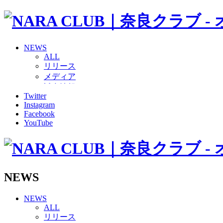
NEWS
ALL
リリース
メディア
試合情報
Twitter
グッズ
Instagram
ファンコミュニティ
Facebook
普及・育成
YouTube
ホームタウン
コラム
その他
TEAM
2026/27トップチーム
NEWS
2026/27トップチームスタッフ
ソシオス
NEWS
バモス
ALL
チアダンススクール
リリース
ボランティアチーム「volundeer」