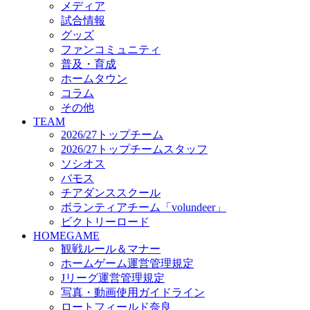
メディア
ビクトリーロード
試合情報
HOMEGAME
グッズ
観戦ルール＆マナー
ファンコミュニティ
ホームゲーム運営管理規定
普及・育成
Jリーグ運営管理規定
ホームタウン
写真・動画使用ガイドライン
コラム
ロートフィールド奈良
その他
SCHEDULE
TEAM
2026/27
2026/27トップチーム
練習見学時のファンサービスについて
2026/27トップチームスタッフ
TICKET
ソシオス
奈良クラブ明治安田J3リーグ2026/27シーズン試
バモス
奈良クラブ明治安田Ｊ3リーグ 2026/27シーズン
チアダンススクール
観戦ルール＆マナー
FANCOMMUNITY
ボランティアチーム「volundeer」
2026/27ファンコミュニティ
ビクトリーロード
サポートショップ
HOMEGAME
GOODS
観戦ルール＆マナー
オフィシャルストア（実店舗）
ホームゲーム運営管理規定
オンラインストア
Jリーグ運営管理規定
ACADEMY
写真・動画使用ガイドライン
アカデミーについて
ロートフィールド奈良