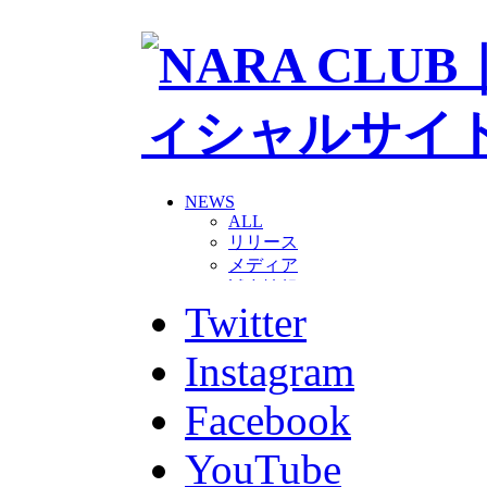
NEWS
ALL
リリース
メディア
試合情報
Twitter
グッズ
ファンコミュニティ
普及・育成
Instagram
ホームタウン
コラム
Facebook
その他
TEAM
YouTube
2026/27トップチーム