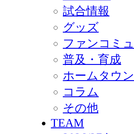
GOODS
オフィシャルストア（実店舗）
試合情報
オンラインストア
ACADEMY
グッズ
アカデミーについて
プロジェクト
コーチ&スタッフ
ファンコミ
ジュニア
ジュニアユース
ユース
普及・育成
練習拠点（ナラディーア）
SCHOOL
ホームタウ
CLUB
2026/27 パートナー企業
パートナー募集
コラム
クラブ理念
クラブ情報
サステナビリティ
その他
Web制作支援
応援プロジェクト
TEAM