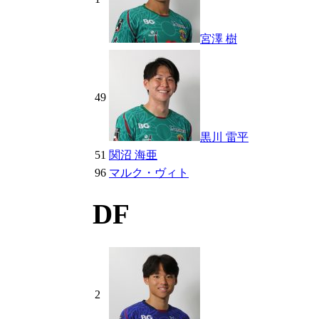
宮澤 樹
49
黒川 雷平
51
関沼 海亜
96
マルク・ヴィト
DF
2