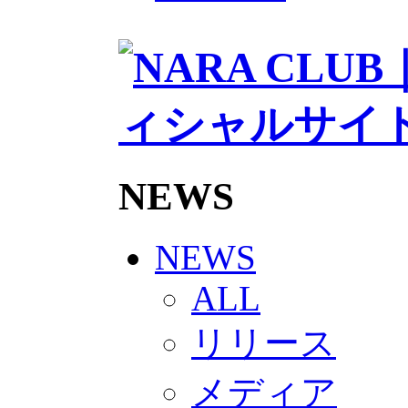
2026/27トップチームスタッフ
ソシオス
バモス
チアダンススクール
ボランティアチーム「volundeer
ビクトリーロード
HOMEGAME
観戦ルール＆マナー
ホームゲーム運営管理規定
Jリーグ運営管理規定
NEWS
写真・動画使用ガイドライン
ロートフィールド奈良
SCHEDULE
2026/27
NEWS
練習見学時のファンサービスに
TICKET
ALL
奈良クラブ明治安田J3リーグ202
奈良クラブ明治安田Ｊ3リーグ 20
リリース
観戦ルール＆マナー
FANCOMMUNITY
2026/27ファンコミュニティ
メディア
サポートショップ