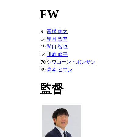
FW
9
富樫 佑太
14
望月 想空
19
関口 智也
54
川﨑 修平
70
シワコーン・ポンサン
99
森本 ヒマン
監督