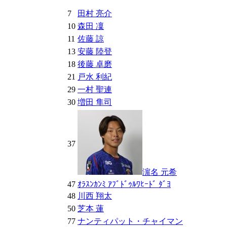
7
田村 亮介
10
森田 凜
11
佐藤 諒
13
安藤 陸登
18
後藤 卓磨
21
戸水 利紀
29
一村 聖連
30
増田 隼司
37
濵名 元希
47
ｵﾗｽﾝｶﾝﾐ ｱﾌﾞﾄﾞｩﾙﾜﾋｰﾄﾞ ﾀﾞﾖ
48
川西 翔太
50
芝本 蓮
77
ナンティパット・チャイマン