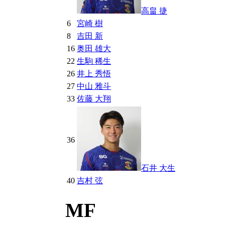
高畠 捷
6
宮崎 樹
8
吉田 新
16
奥田 雄大
22
生駒 稀生
26
井上 秀悟
27
中山 雅斗
33
佐藤 大翔
36
石井 大生
40
吉村 弦
MF