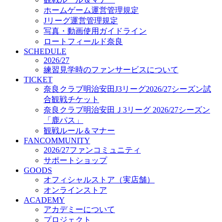
オフィシャルストア（実店舗）
ホームゲーム運営管理規定
オンラインストア
Jリーグ運営管理規定
ACADEMY
写真・動画使用ガイドライン
アカデミーについて
ロートフィールド奈良
プロジェクト
SCHEDULE
コーチ&スタッフ
2026/27
ジュニア
練習見学時のファンサービスについて
ジュニアユース
TICKET
奈良クラブ明治安田J3リーグ2026/27シーズン試
ユース
合観戦チケット
練習拠点（ナラディーア）
奈良クラブ明治安田Ｊ3リーグ 2026/27シーズン
SCHOOL
CLUB
「鹿パス」
2026/27 パートナー企業
観戦ルール＆マナー
パートナー募集
FANCOMMUNITY
クラブ理念
2026/27ファンコミュニティ
クラブ情報
サポートショップ
サステナビリティ
GOODS
オフィシャルストア（実店舗）
Web制作支援
オンラインストア
応援プロジェクト
ACADEMY
アカデミーについて
プロジェクト