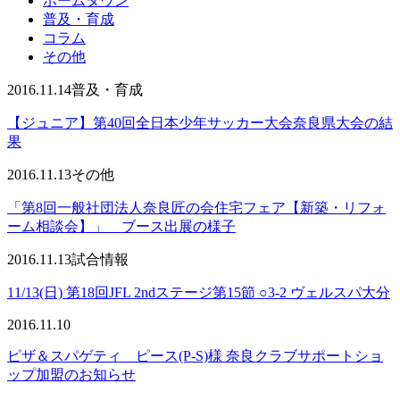
ホームタウン
普及・育成
コラム
その他
2016.11.14
普及・育成
【ジュニア】第40回全日本少年サッカー大会奈良県大会の結
果
2016.11.13
その他
「第8回一般社団法人奈良匠の会住宅フェア【新築・リフォ
ーム相談会】」 ブース出展の様子
2016.11.13
試合情報
11/13(日) 第18回JFL 2ndステージ第15節 ○3-2 ヴェルスパ大分
2016.11.10
ピザ＆スパゲティ ピース(P-S)様 奈良クラブサポートショ
ップ加盟のお知らせ