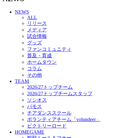
チアダンススクール
NEWS
ボランティアチーム「volundeer」
ALL
ビクトリーロード
リリース
HOMEGAME
メディア
観戦ルール＆マナー
試合情報
ホームゲーム運営管理規定
グッズ
Jリーグ運営管理規定
ファンコミュニティ
写真・動画使用ガイドライン
普及・育成
ロートフィールド奈良
ホームタウン
SCHEDULE
コラム
2026/27
練習見学時のファンサービスについて
その他
TICKET
TEAM
奈良クラブ明治安田J3リーグ2026/27シーズン試
2026/27トップチーム
合観戦チケット
2026/27トップチームスタッフ
奈良クラブ明治安田Ｊ3リーグ 2026/27シーズン
ソシオス
「鹿パス」
バモス
観戦ルール＆マナー
チアダンススクール
FANCOMMUNITY
ボランティアチーム「volundeer」
2026/27ファンコミュニティ
ビクトリーロード
サポートショップ
HOMEGAME
GOODS
観戦ルール＆マナー