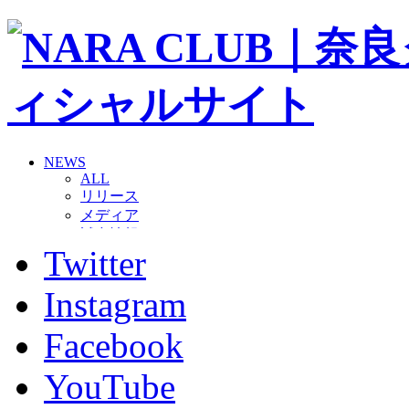
NEWS
ALL
リリース
メディア
試合情報
Twitter
グッズ
ファンコミュニティ
普及・育成
Instagram
ホームタウン
コラム
Facebook
その他
TEAM
YouTube
2026/27トップチーム
2026/27トップチームスタッフ