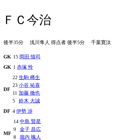
ＦＣ今治
後半35分
浅川隼人
得点者
後半5分
千葉寛汰
GK
15
岡田 慎司
GK
1
赤塚 怜
22
生駒 稀生
23
小谷 祐喜
DF
11
加藤 徹也
5
鈴木 大誠
DF
4
伊勢 渉
14
中島 賢星
9
金子 昌広
MF
8
堀内 颯人