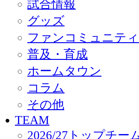
試合情報
オフィシャルストア（実店舗）
オンラインストア
ACADEMY
グッズ
アカデミーについて
プロジェクト
ファンコミュニティ
コーチ&スタッフ
ジュニア
ジュニアユース
普及・育成
ユース
練習拠点（ナラディーア）
ホームタウン
SCHOOL
CLUB
2026/27 パートナー企業
コラム
パートナー募集
クラブ理念
クラブ情報
その他
サステナビリティ
Web制作支援
TEAM
応援プロジェクト
2026/27トップチー