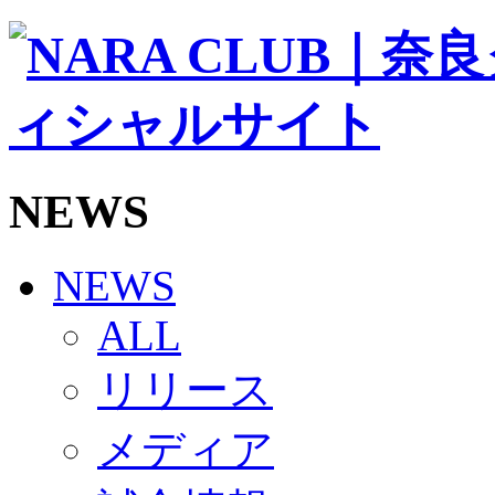
ソシオス
バモス
チアダンススクール
ボランティアチーム「volundeer」
ビクトリーロード
HOMEGAME
観戦ルール＆マナー
ホームゲーム運営管理規定
NEWS
Jリーグ運営管理規定
写真・動画使用ガイドライン
ロートフィールド奈良
SCHEDULE
NEWS
2026/27
練習見学時のファンサービスについて
ALL
TICKET
奈良クラブ明治安田J3リーグ2026/27シーズン試
リリース
奈良クラブ明治安田Ｊ3リーグ 2026/27シーズン
観戦ルール＆マナー
FANCOMMUNITY
メディア
2026/27ファンコミュニティ
サポートショップ
GOODS