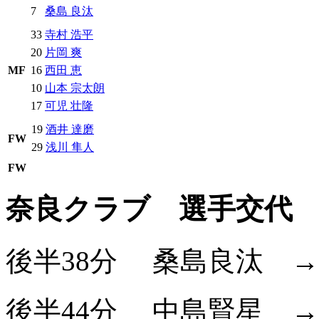
7
桑島 良汰
33
寺村 浩平
20
片岡 爽
MF
16
西田 恵
10
山本 宗太朗
17
可児 壮隆
19
酒井 達磨
FW
29
浅川 隼人
FW
奈良クラブ 選手交代
後半38分
桑島良汰
後半44分
中島賢星