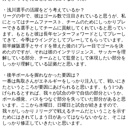
・浅川選手の活躍をどう考えているか？
リーグの中で、彼はゴール数で注目されていると思うが、私
にとってはチームファースト、チームのためにしっかりプレ
ーできる選手としてチームに貢献してくれていると思ってい
ます。もともと彼は長年センターフォワードとしてプレーし
てきて、今季はウイングとしてプレーしてもらっています。
前半嫁阪選手とサイドを替えた後の1プレー目でゴールを決
めたのですが、それは彼のインテリジェンス、サッカーを理
解している部分、チームとして監督として体現したい部分を
しっかり理解している証拠だと思います。
・後半ボールを握れなかった要因は？
一番は鳥取さんがエネルギーをしっかり注入して、戦いにき
たというところが要因にあげられると思います。もう1つあ
げられるとすれば、我々が試合の中で自信の部分というか、
ボール感覚、パスをつなぐ部分を失っていた部分があると思
います。ここから水曜日、日曜日と試合が続きますので、
我々がしっかりＪリーグで戦えるチームだということを示す
ためにはきれてしまう日があってはならないかなと、そこは
しっかり修正していきたいと思います。