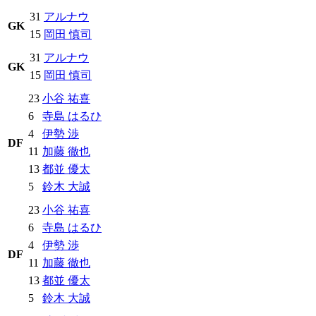
31
アルナウ
GK
15
岡田 慎司
31
アルナウ
GK
15
岡田 慎司
23
小谷 祐喜
6
寺島 はるひ
4
伊勢 渉
DF
11
加藤 徹也
13
都並 優太
5
鈴木 大誠
23
小谷 祐喜
6
寺島 はるひ
4
伊勢 渉
DF
11
加藤 徹也
13
都並 優太
5
鈴木 大誠