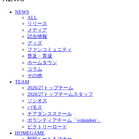
チアダンススクール
NEWS
ボランティアチーム「volundeer」
ALL
ビクトリーロード
リリース
HOMEGAME
メディア
観戦ルール＆マナー
試合情報
ホームゲーム運営管理規定
グッズ
Jリーグ運営管理規定
ファンコミュニティ
写真・動画使用ガイドライン
普及・育成
ロートフィールド奈良
ホームタウン
SCHEDULE
コラム
2026/27
練習見学時のファンサービスについて
その他
TICKET
TEAM
奈良クラブ明治安田J3リーグ2026/27シーズン試
2026/27トップチーム
合観戦チケット
2026/27トップチームスタッフ
奈良クラブ明治安田Ｊ3リーグ 2026/27シーズン
ソシオス
「鹿パス」
バモス
観戦ルール＆マナー
チアダンススクール
FANCOMMUNITY
ボランティアチーム「volundeer」
2026/27ファンコミュニティ
ビクトリーロード
サポートショップ
HOMEGAME
GOODS
観戦ルール＆マナー