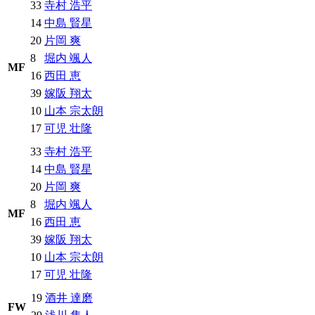
33
寺村 浩平
14
中島 賢星
20
片岡 爽
8
堀内 颯人
MF
16
西田 恵
39
嫁阪 翔太
10
山本 宗太朗
17
可児 壮隆
33
寺村 浩平
14
中島 賢星
20
片岡 爽
8
堀内 颯人
MF
16
西田 恵
39
嫁阪 翔太
10
山本 宗太朗
17
可児 壮隆
19
酒井 達磨
FW