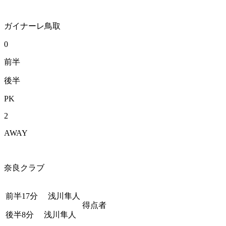
ガイナーレ鳥取
0
前半
後半
PK
2
AWAY
奈良クラブ
前半17分
浅川隼人
得点者
後半8分
浅川隼人