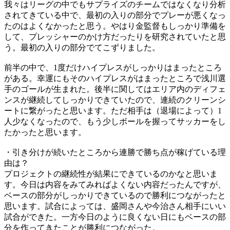
我々はリーグの中でもサプライズのチームではなくなり分析
されてきている中で、最初の入りの部分でプレーが悪くなっ
たのはよくなかったと思う。やはり金監督もしっかり準備を
して、プレッシャーのかけ方だったりを研究されていたと思
う。最初の入りの部分でてこずりました。
前半の中で、1度だけハイプレスがしっかりはまったところ
がある。幸運にもそのハイプレスがはまったところで浅川選
手のゴールが生まれた。後半に関してはエリア内のディフェ
ンスが継続してしっかりできていたので、連続のクリーンシ
ートに繋がったと思います。ただ相手は（退場によって）1
人少なくなったので、もう少しボールを握ってサッカーをし
たかったと思います。
・引き分けが続いたところから連勝で勝ち点が稼げている理
由は？
プロジェクトの継続性が結果にできているのかなと思いま
す。今日は内容をみてみればよくない内容だったんですが、
ベースの部分がしっかりできているので勝利につながったと
思います。試合によっては、盛岡さんや今治さん相手にいい
試合ができた。一方今日のように良くない日にもベースの部
分を作ってきたことが勝利につながった。