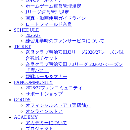
オフィシャルストア（実店舗）
ホームゲーム運営管理規定
オンラインストア
Jリーグ運営管理規定
ACADEMY
写真・動画使用ガイドライン
アカデミーについて
ロートフィールド奈良
プロジェクト
SCHEDULE
コーチ&スタッフ
2026/27
ジュニア
練習見学時のファンサービスについて
ジュニアユース
TICKET
奈良クラブ明治安田J3リーグ2026/27シーズン試
ユース
合観戦チケット
練習拠点（ナラディーア）
奈良クラブ明治安田Ｊ3リーグ 2026/27シーズン
SCHOOL
CLUB
「鹿パス」
2026/27 パートナー企業
観戦ルール＆マナー
パートナー募集
FANCOMMUNITY
クラブ理念
2026/27ファンコミュニティ
クラブ情報
サポートショップ
サステナビリティ
GOODS
オフィシャルストア（実店舗）
Web制作支援
オンラインストア
応援プロジェクト
ACADEMY
アカデミーについて
プロジェクト