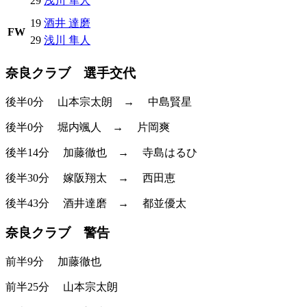
29
浅川 隼人
19
酒井 達磨
FW
29
浅川 隼人
奈良クラブ 選手交代
後半0分
山本宗太朗
→
中島賢星
後半0分
堀内颯人
→
片岡爽
後半14分
加藤徹也
→
寺島はるひ
後半30分
嫁阪翔太
→
西田恵
後半43分
酒井達磨
→
都並優太
奈良クラブ 警告
前半9分
加藤徹也
前半25分
山本宗太朗