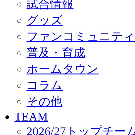
試合情報
オフィシャルストア（実店舗）
オンラインストア
ACADEMY
グッズ
アカデミーについて
プロジェクト
ファンコミュニティ
コーチ&スタッフ
ジュニア
ジュニアユース
普及・育成
ユース
練習拠点（ナラディーア）
ホームタウン
SCHOOL
CLUB
2026/27 パートナー企業
コラム
パートナー募集
クラブ理念
クラブ情報
その他
サステナビリティ
Web制作支援
TEAM
応援プロジェクト
2026/27トップチー