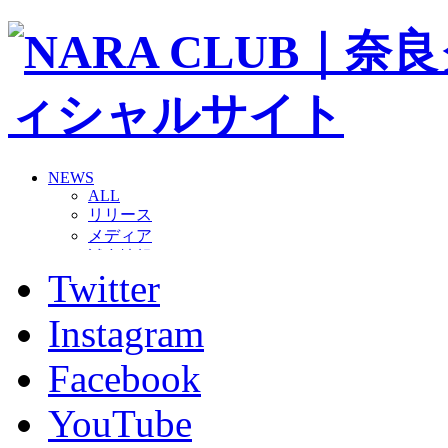
NEWS
ALL
リリース
メディア
試合情報
Twitter
グッズ
ファンコミュニティ
普及・育成
Instagram
ホームタウン
コラム
Facebook
その他
TEAM
YouTube
2026/27トップチーム
2026/27トップチームスタッフ