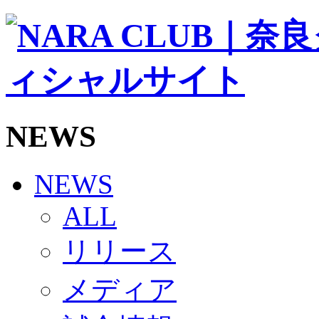
ソシオス
バモス
チアダンススクール
ボランティアチーム「volundeer」
ビクトリーロード
HOMEGAME
観戦ルール＆マナー
ホームゲーム運営管理規定
NEWS
Jリーグ運営管理規定
写真・動画使用ガイドライン
ロートフィールド奈良
SCHEDULE
NEWS
2026/27
練習見学時のファンサービスについて
ALL
TICKET
奈良クラブ明治安田J3リーグ2026/27シーズン試
リリース
奈良クラブ明治安田Ｊ3リーグ 2026/27シーズン
観戦ルール＆マナー
FANCOMMUNITY
メディア
2026/27ファンコミュニティ
サポートショップ
GOODS